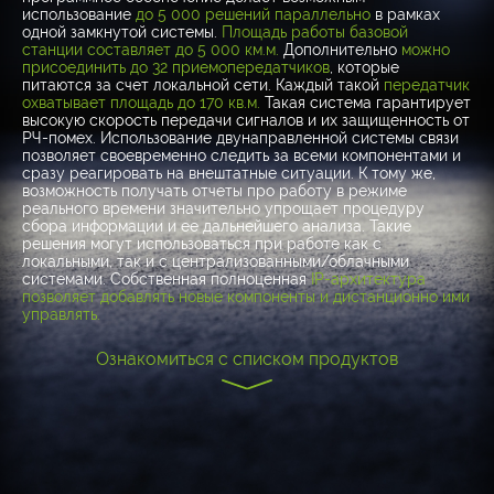
использование
до 5 000 решений параллельно
в рамках
одной замкнутой системы.
Площадь работы базовой
станции составляет до 5 000 км.м.
Дополнительно
можно
присоединить до 32 приемопередатчиков
, которые
питаются за счет локальной сети. Каждый такой
передатчик
охватывает площадь до 170 кв.м.
Такая система гарантирует
высокую скорость передачи сигналов и их защищенность от
РЧ-помех. Использование двунаправленной системы связи
позволяет своевременно следить за всеми компонентами и
сразу реагировать на внештатные ситуации. К тому же,
возможность получать отчеты про работу в режиме
реального времени значительно упрощает процедуру
сбора информации и ее дальнейшего анализа. Такие
решения могут использоваться при работе как с
локальными, так и с централизованными/облачными
системами. Собственная полноценная
IP-архитектура
позволяет добавлять новые компоненты и дистанционно ими
управлять.
Ознакомиться с списком продуктов