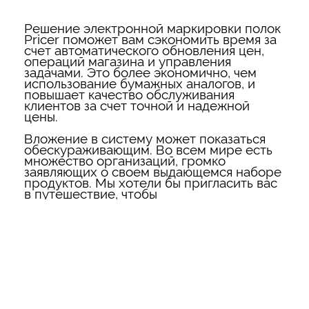
Решение электронной маркировки полок
Pricer поможет вам сэкономить время за
счет автоматического обновления цен,
операций магазина и управления
задачами. Это более экономично, чем
использование бумажных аналогов, и
повышает качество обслуживания
клиентов за счет точной и надежной
цены.
Вложение в систему может показаться
обескураживающим. Во всем мире есть
множество организаций, громко
заявляющих о своем выдающемся наборе
продуктов. Мы хотели бы пригласить вас
в путешествие, чтобы
продемонстрировать передовой опыт,
стресс-тесты и другие методы,
доступные для тестирования и оценки
электронных полочных этикеток. Это
поможет вам сделать верный выбор и
принять решение, наиболее подходящее
для ваших нужд.