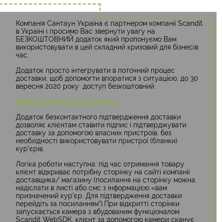
Компанія Сантаун Україна є партнером компанії Scandit
в Україні і просимо Вас звернути увагу на
БЕЗКОШТОВНИЙ додаток який пропонуємо Вам
використовувати в цей складний кризовий для бізнесів
час.
Додаток просто інтегрувати в поточний процес
доставки, щоб допомогти впоратися з ситуацією, до 30
вересня 2020 року доступ безкоштовний.
Відео з демонстрацією роботи.
Додаток безконтактного підтвердження доставки
дозволяє клієнтам ставити підпис і підтверджувати
доставку за допомогою власних пристроїв, без
необхідності використовувати пристрої (бланки)
кур’єрів.
Логіка роботи наступна: під час отримання товару
клієнт відкриває потрібну сторінку на сайті компанії
доставщика/ магазину (посилання на сторінку можна
надіслати в листі або смс з інформацією «вам
призначений кур’єр. Для підтвердження доставки
перейдіть за посиланням”).При відкритті сторінки
запускається камера з вбудованим функціоналом
Scandit WebSDK, клієнт за допомогою камери сканує