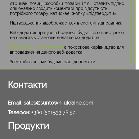
отримані позиції (коробки, товари, і т.д.), ставить підпис,
опціонально вводить коментарі про відсутність
потрібного товару, натискає кнопку «підтвердити».
Підтвердження відображається в системі відправника.
Веб-додаток працює в браузері будь-якого пристрою і
не вимагає установки додаткових додатків.
На сторінці з посиланням
є покрокове керівництво для
впровадження даного веб-додатка.
Звертайтеся – ми будемо раді допомогти.
Контакти
Email:
sales@suntown-ukraine.com
Телефон:
+380 (50) 533 78 57
Продукти