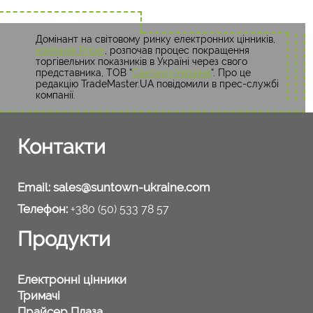
Домінант на світовому ринку електронних цінників,
компанія Pricer
, розпочав процес покращення
торгівельних показників в Україні через свого
представника, ТОВ “
Сантаун-Україна
“. Про це
редакцію TradeMaster.UA повідомили в прес-службі
компанії.
Контакти
Email:
sales@suntown-ukraine.com
Телефон:
+380 (50) 533 78 57
Продукти
Електронні цінники
Тримачі
Прайсер Плаза